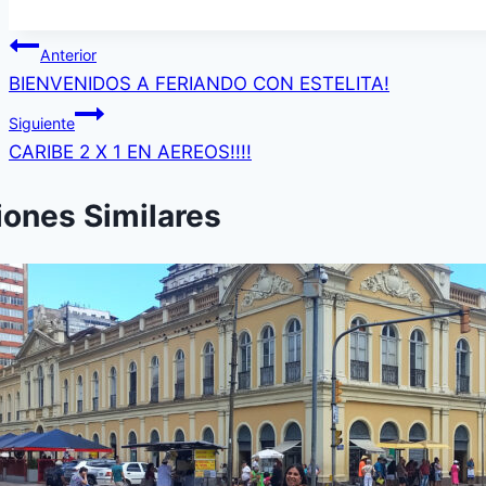
Navegación
Anterior
BIENVENIDOS A FERIANDO CON ESTELITA!
de
Siguiente
entradas
CARIBE 2 X 1 EN AEREOS!!!!
iones Similares