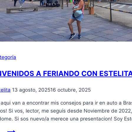
tegoría
NVENIDOS A FERIANDO CON ESTELITA
elita
13 agosto, 2025
16 octubre, 2025
 aqui van a encontrar mis consejos para ir en auto a Br
os! Si vos, lector, me seguís desde Noviembre de 2022, 
dome. Si sos nuevo/a merece una presentacion! Soy Est
BIENVENIDOS