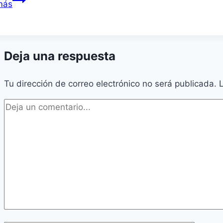
más
A
FERIANDO
CON
ESTELITA!
Deja una respuesta
Tu dirección de correo electrónico no será publicada.